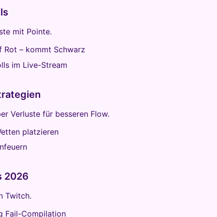
ls
ste mit Pointe.
uf Rot – kommt Schwarz
lls im Live-Stream
rategien
er Verluste für besseren Flow.
tten platzieren
nfeuern
s 2026
n Twitch.
g Fail-Compilation