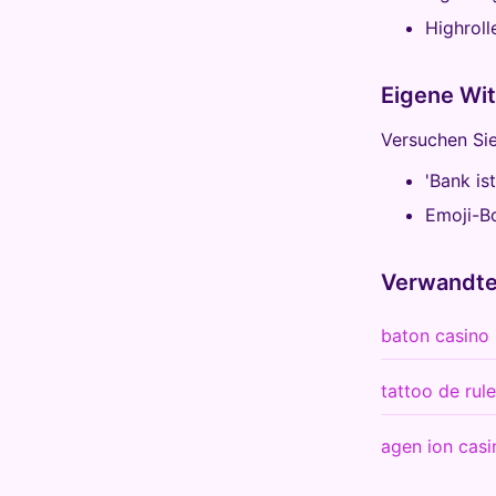
Highroll
Eigene Wi
Versuchen Sie
'Bank is
Emoji-
Verwandt
baton casino
tattoo de rul
agen ion casi