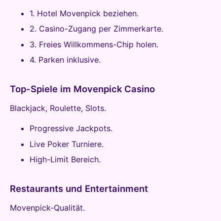
1. Hotel Movenpick beziehen.
2. Casino-Zugang per Zimmerkarte.
3. Freies Willkommens-Chip holen.
4. Parken inklusive.
Top-Spiele im Movenpick Casino
Blackjack, Roulette, Slots.
Progressive Jackpots.
Live Poker Turniere.
High-Limit Bereich.
Restaurants und Entertainment
Movenpick-Qualität.