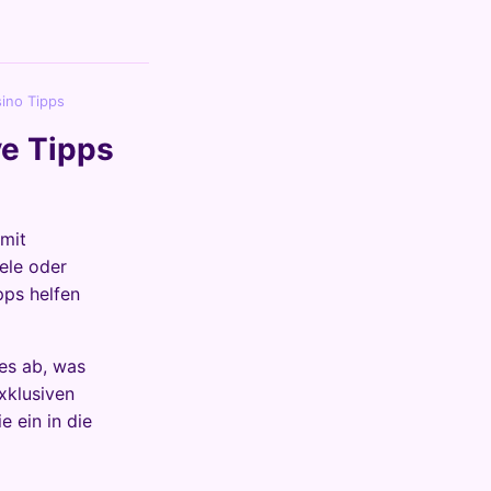
sino Tipps
ve Tipps
 mit
ele oder
pps helfen
les ab, was
xklusiven
 ein in die