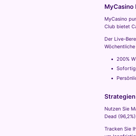
MyCasino 
MyCasino punk
Club bietet C
Der Live-Bere
Wöchentliche 
200% Wi
Soforti
Persönli
Strategien
Nutzen Sie Ma
Dead (96,2%).
Tracken Sie Ih