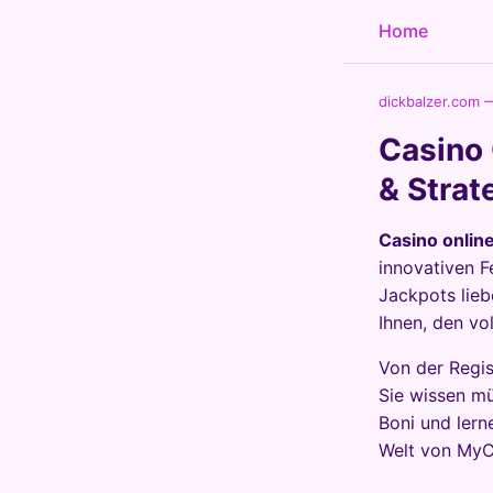
Home
dickbalzer.com 
Casino 
& Strat
Casino onlin
innovativen F
Jackpots lieb
Ihnen, den vo
Von der Regis
Sie wissen mü
Boni und lern
Welt von MyC