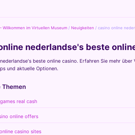
— Willkommen im Virtuellen Museum
/
Neuigkeiten
/
casino online nede
online nederlandse's beste onlin
 nederlandse's beste online casino. Erfahren Sie mehr über 
pps und aktuelle Optionen.
e Themen
 games real cash
ino online offers
online casino sites