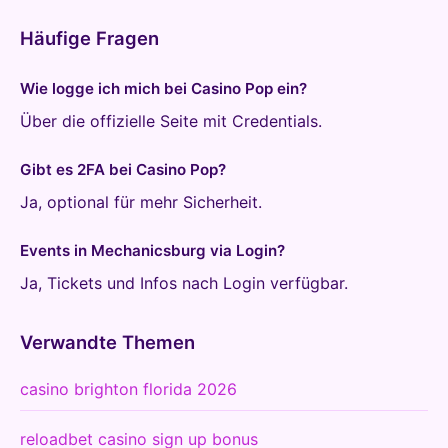
Häufige Fragen
Wie logge ich mich bei Casino Pop ein?
Über die offizielle Seite mit Credentials.
Gibt es 2FA bei Casino Pop?
Ja, optional für mehr Sicherheit.
Events in Mechanicsburg via Login?
Ja, Tickets und Infos nach Login verfügbar.
Verwandte Themen
casino brighton florida 2026
reloadbet casino sign up bonus