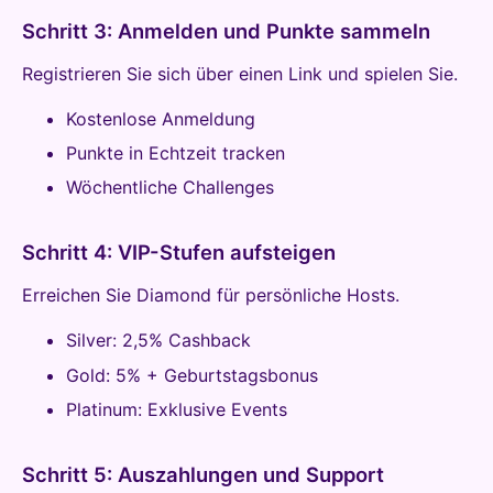
Schritt 3: Anmelden und Punkte sammeln
Registrieren Sie sich über einen Link und spielen Sie.
Kostenlose Anmeldung
Punkte in Echtzeit tracken
Wöchentliche Challenges
Schritt 4: VIP-Stufen aufsteigen
Erreichen Sie Diamond für persönliche Hosts.
Silver: 2,5% Cashback
Gold: 5% + Geburtstagsbonus
Platinum: Exklusive Events
Schritt 5: Auszahlungen und Support