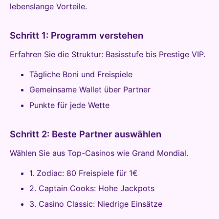
lebenslange Vorteile.
Schritt 1: Programm verstehen
Erfahren Sie die Struktur: Basisstufe bis Prestige VIP.
Tägliche Boni und Freispiele
Gemeinsame Wallet über Partner
Punkte für jede Wette
Schritt 2: Beste Partner auswählen
Wählen Sie aus Top-Casinos wie Grand Mondial.
1. Zodiac: 80 Freispiele für 1€
2. Captain Cooks: Hohe Jackpots
3. Casino Classic: Niedrige Einsätze