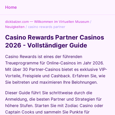
Home
dickbalzer.com — Willkommen im Virtuellen Museum
/
Neuigkeiten
/
casino rewards partner
Casino Rewards Partner Casinos
2026 - Vollständiger Guide
Casino Rewards ist eines der führenden
Treueprogramme für Online-Casinos im Jahr 2026.
Mit über 30 Partner-Casinos bietet es exklusive VIP-
Vorteile, Freispiele und Cashback. Erfahren Sie, wie
Sie beitreten und maximieren Ihre Belohnungen.
Dieser Guide führt Sie schrittweise durch die
Anmeldung, die besten Partner und Strategien für
höhere Stufen. Starten Sie mit Zodiac Casino oder
Captain Cooks und sammeln Sie Punkte für