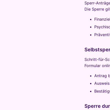
Sperr-Anträge
Die Sperre gi
Finanzie
Psychis
Präventi
Selbstspe
Schritt-für-S
Formular onli
Antrag b
Ausweis
Bestätig
Sperre dur