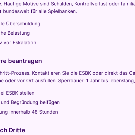
. Häufige Motive sind Schulden, Kontrollverlust oder famili
lt bundesweit für alle Spielbanken.
lle Überschuldung
che Belastung
v vor Eskalation
rre beantragen
chritt-Prozess. Kontaktieren Sie die ESBK oder direkt das Ca
ne oder vor Ort ausfüllen. Sperrdauer: 1 Jahr bis lebenslang
ei ESBK stellen
 und Begründung beifügen
ung innerhalb 48 Stunden
ch Dritte