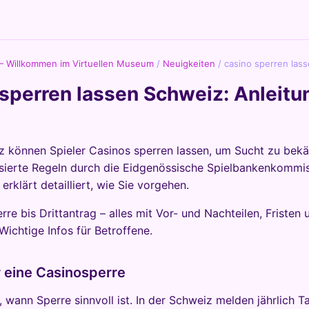
— Willkommen im Virtuellen Museum
/
Neuigkeiten
/
casino sperren las
sperren lassen Schweiz: Anleitu
iz können Spieler Casinos sperren lassen, um Sucht zu be
isierte Regeln durch die Eidgenössische Spielbankenkommi
 erklärt detailliert, wie Sie vorgehen.
rre bis Drittantrag – alles mit Vor- und Nachteilen, Fristen 
Wichtige Infos für Betroffene.
 eine Casinosperre
, wann Sperre sinnvoll ist. In der Schweiz melden jährlich 