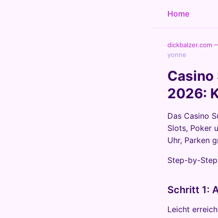
Home
dickbalzer.com 
yonne
Casino
2026: 
Das Casino Su
Slots, Poker
Uhr, Parken gr
Step-by-Step 
Schritt 1:
Leicht erreic