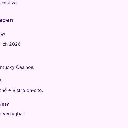
Festival
ragen
en?
lich 2026.
entucky Casinos.
?
hé + Bistro on-site.
los?
e verfügbar.