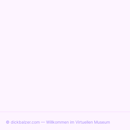
© dickbalzer.com — Willkommen im Virtuellen Museum