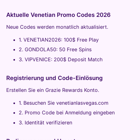
Aktuelle Venetian Promo Codes 2026
Neue Codes werden monatlich aktualisiert.
1. VENETIAN2026: 100$ Free Play
2. GONDOLA50: 50 Free Spins
3. VIPVENICE: 200$ Deposit Match
Registrierung und Code-Einlösung
Erstellen Sie ein Grazie Rewards Konto.
1. Besuchen Sie venetianlasvegas.com
2. Promo Code bei Anmeldung eingeben
3. Identität verifizieren