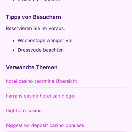
Tipps von Besuchern
Reservieren Sie im Voraus.
Wochentags weniger voll
Dresscode beachten
Verwandte Themen
hotel casino taormina Übersicht
harrahs casino hotel san diego
flights to casino
biggest no deposit casino bonuses