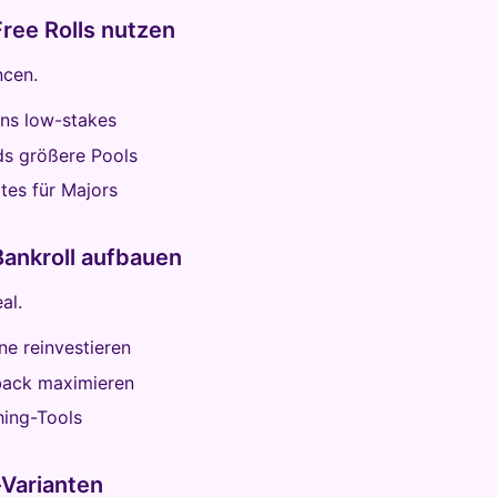
Free Rolls nutzen
ncen.
ens low-stakes
ds größere Pools
ites für Majors
 Bankroll aufbauen
al.
ne reinvestieren
back maximieren
hing-Tools
Varianten