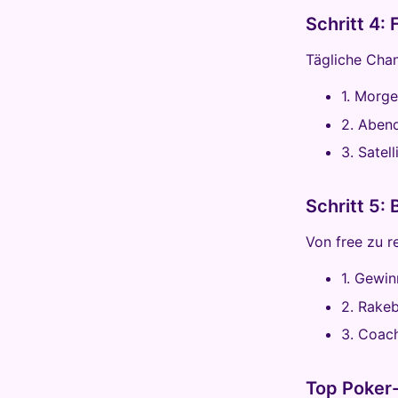
Schritt 4: 
Tägliche Cha
1. Morg
2. Aben
3. Satell
Schritt 5:
Von free zu re
1. Gewin
2. Rake
3. Coac
Top Poker-