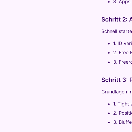
3. Apps 
Schritt 2:
Schnell starte
1. ID ver
2. Free 
3. Freer
Schritt 3:
Grundlagen m
1. Tight
2. Posit
3. Bluff