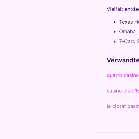
Vielfalt entde
Texas H
Omaha
7-Card 
Verwandt
quatro casin
casino club 1
la ciotat casi