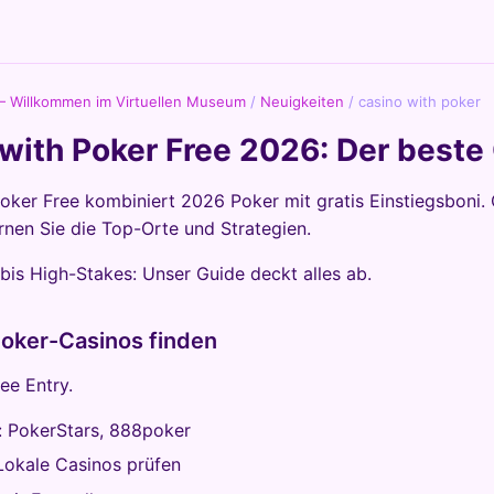
— Willkommen im Virtuellen Museum
/
Neuigkeiten
/
casino with poker
with Poker Free 2026: Der beste
oker Free kombiniert 2026 Poker mit gratis Einstiegsboni.
ernen Sie die Top-Orte und Strategien.
 bis High-Stakes: Unser Guide deckt alles ab.
 Poker-Casinos finden
ee Entry.
e: PokerStars, 888poker
 Lokale Casinos prüfen