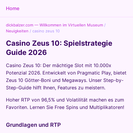
Home
dickbalzer.com — Willkommen im Virtuellen Museum
/
Neuigkeiten
/
casino zeus 10
Casino Zeus 10: Spielstrategie
Guide 2026
Casino Zeus 10: Der mächtige Slot mit 10.000x
Potenzial 2026. Entwickelt von Pragmatic Play, bietet
Zeus 10 Götter-Boni und Megaways. Unser Step-by-
Step-Guide hilft Ihnen, Features zu meistern.
Hoher RTP von 96,5% und Volatilität machen es zum
Favoriten. Lernen Sie Free Spins und Multiplikatoren!
Grundlagen und RTP