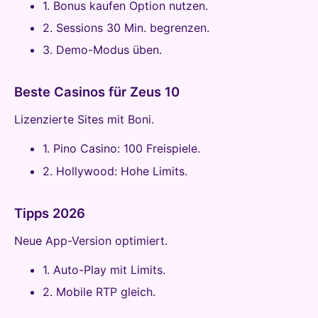
1. Bonus kaufen Option nutzen.
2. Sessions 30 Min. begrenzen.
3. Demo-Modus üben.
Beste Casinos für Zeus 10
Lizenzierte Sites mit Boni.
1. Pino Casino: 100 Freispiele.
2. Hollywood: Hohe Limits.
Tipps 2026
Neue App-Version optimiert.
1. Auto-Play mit Limits.
2. Mobile RTP gleich.