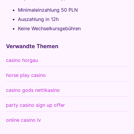
Minimaleinzahlung 50 PLN
Auszahlung in 12h
Keine Wechselkursgebühren
Verwandte Themen
casino horgau
horse play casino
casino gods nettikasino
party casino sign up offer
online casino lv