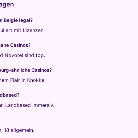
ragen
n Belgie legal?
uliert mit Lizenzen.
nahe Casinos?
d Novotel sind top.
burg-ähnliche Casinos?
hem Flair in Knokke.
ndbased?
ler, Landbased immersiv.
, 18 allgemein.