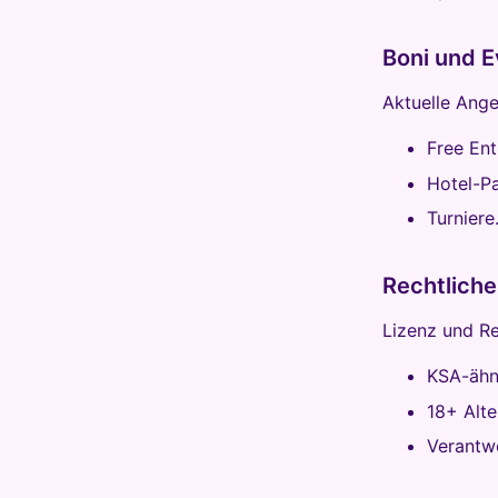
Boni und E
Aktuelle Ange
Free Ent
Hotel-Pa
Turniere
Rechtliche
Lizenz und Re
KSA-ähnl
18+ Alte
Verantwo