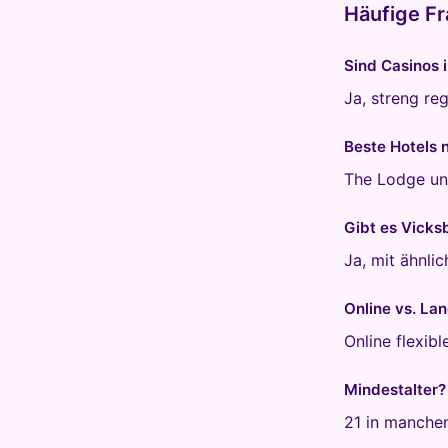
Häufige F
Sind Casinos i
Ja, streng reg
Beste Hotels 
The Lodge un
Gibt es Vicks
Ja, mit ähnlic
Online vs. La
Online flexib
Mindestalter?
21 in manchen