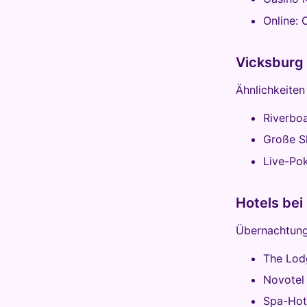
Online: 
Vicksburg 
Ähnlichkeiten
Riverbo
Große Sl
Live-Pok
Hotels bei
Übernachtung
The Lod
Novotel 
Spa-Hot