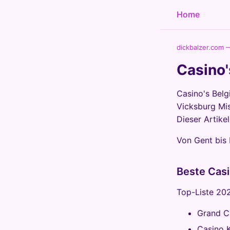
Home
dickbalzer.com 
Casino'
Casino's Belg
Vicksburg Mis
Dieser Artike
Von Gent bis 
Beste Casi
Top-Liste 202
Grand Ca
Casino K