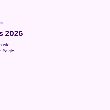
ino
ls 2026
n wie
 Belgie.