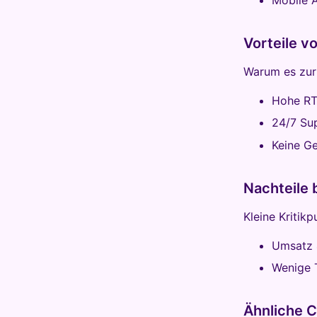
Vorteile v
Warum es zur
Hohe RT
24/7 Su
Keine G
Nachteile
Kleine Kritikp
Umsatz
Wenige T
Ähnliche C