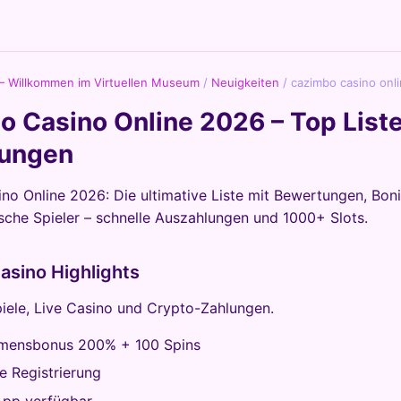
— Willkommen im Virtuellen Museum
/
Neuigkeiten
/
cazimbo casino onl
 Casino Online 2026 – Top Liste
ungen
o Online 2026: Die ultimative Liste mit Bewertungen, Boni
tsche Spieler – schnelle Auszahlungen und 1000+ Slots.
sino Highlights
iele, Live Casino und Crypto-Zahlungen.
mensbonus 200% + 100 Spins
e Registrierung
App verfügbar