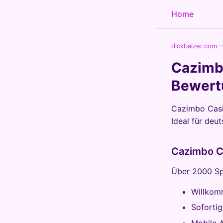
Home
dickbalzer.com 
Cazimbo
Bewert
Cazimbo Casin
Ideal für deu
Cazimbo Ca
Über 2000 Sp
Willkom
Sofortig
Mobile 