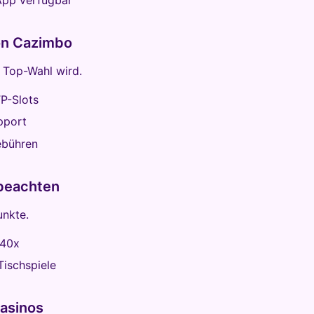
on Cazimbo
 Top-Wahl wird.
P-Slots
pport
ebühren
 beachten
unkte.
 40x
ischspiele
asinos