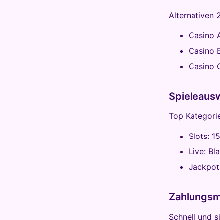
Alternativen 
Casino 
Casino B
Casino C
Spieleaus
Top Kategorie
Slots: 1
Live: Bl
Jackpot
Zahlungs
Schnell und si