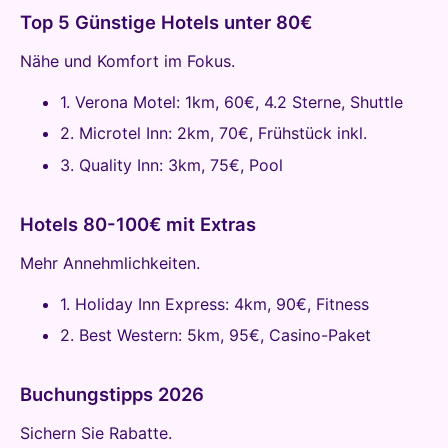
Top 5 Günstige Hotels unter 80€
Nähe und Komfort im Fokus.
1. Verona Motel: 1km, 60€, 4.2 Sterne, Shuttle
2. Microtel Inn: 2km, 70€, Frühstück inkl.
3. Quality Inn: 3km, 75€, Pool
Hotels 80-100€ mit Extras
Mehr Annehmlichkeiten.
1. Holiday Inn Express: 4km, 90€, Fitness
2. Best Western: 5km, 95€, Casino-Paket
Buchungstipps 2026
Sichern Sie Rabatte.