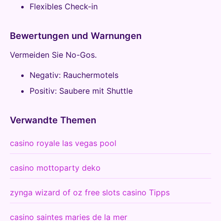
Flexibles Check-in
Bewertungen und Warnungen
Vermeiden Sie No-Gos.
Negativ: Rauchermotels
Positiv: Saubere mit Shuttle
Verwandte Themen
casino royale las vegas pool
casino mottoparty deko
zynga wizard of oz free slots casino Tipps
casino saintes maries de la mer