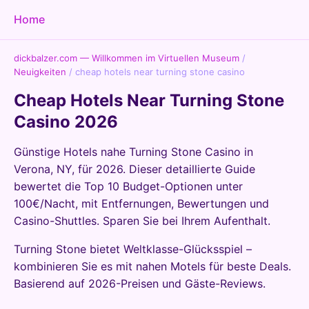
Home
dickbalzer.com — Willkommen im Virtuellen Museum
/
Neuigkeiten
/
cheap hotels near turning stone casino
Cheap Hotels Near Turning Stone
Casino 2026
Günstige Hotels nahe Turning Stone Casino in
Verona, NY, für 2026. Dieser detaillierte Guide
bewertet die Top 10 Budget-Optionen unter
100€/Nacht, mit Entfernungen, Bewertungen und
Casino-Shuttles. Sparen Sie bei Ihrem Aufenthalt.
Turning Stone bietet Weltklasse-Glücksspiel –
kombinieren Sie es mit nahen Motels für beste Deals.
Basierend auf 2026-Preisen und Gäste-Reviews.