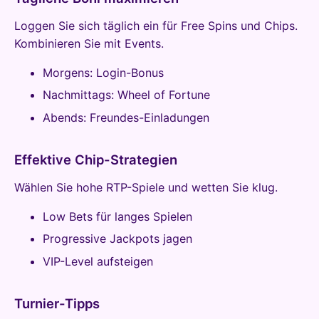
Loggen Sie sich täglich ein für Free Spins und Chips.
Kombinieren Sie mit Events.
Morgens: Login-Bonus
Nachmittags: Wheel of Fortune
Abends: Freundes-Einladungen
Effektive Chip-Strategien
Wählen Sie hohe RTP-Spiele und wetten Sie klug.
Low Bets für langes Spielen
Progressive Jackpots jagen
VIP-Level aufsteigen
Turnier-Tipps