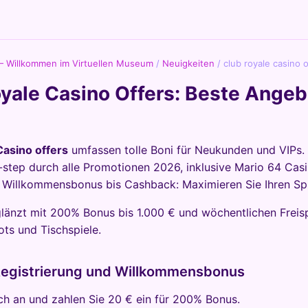
— Willkommen im Virtuellen Museum
/
Neuigkeiten
/
club royale casino 
yale Casino Offers: Beste Ange
Casino offers
umfassen tolle Boni für Neukunden und VIPs.
-step durch alle Promotionen 2026, inklusive Mario 64 Casi
n Willkommensbonus bis Cashback: Maximieren Sie Ihren Sp
länzt mit 200% Bonus bis 1.000 € und wöchentlichen Freisp
ots und Tischspiele.
 Registrierung und Willkommensbonus
ch an und zahlen Sie 20 € ein für 200% Bonus.