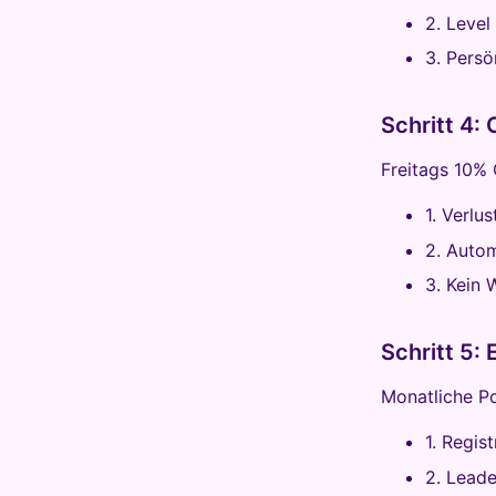
2. Level
3. Persö
Schritt 4:
Freitags 10% 
1. Verlu
2. Autom
3. Kein 
Schritt 5:
Monatliche Po
1. Regist
2. Leade