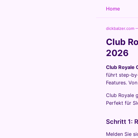
Home
dickbalzer.com 
Club Ro
2026
Club Royale 
führt step-by
Features. Vo
Club Royale g
Perfekt für Sl
Schritt 1:
Melden Sie si