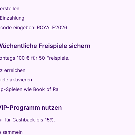
erstellen
 Einzahlung
scode eingeben: ROYALE2026
 Wöchentliche Freispiele sichern
ontags 100 € für 50 Freispiele.
z erreichen
iele aktivieren
op-Spielen wie Book of Ra
 VIP-Programm nutzen
uf für Cashback bis 15%.
te sammeln