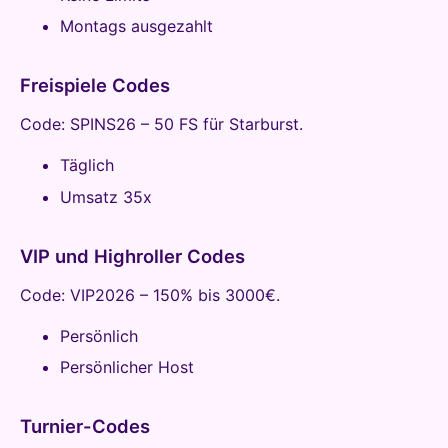
Montags ausgezahlt
Freispiele Codes
Code: SPINS26 – 50 FS für Starburst.
Täglich
Umsatz 35x
VIP und Highroller Codes
Code: VIP2026 – 150% bis 3000€.
Persönlich
Persönlicher Host
Turnier-Codes