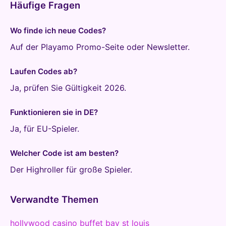
Häufige Fragen
Wo finde ich neue Codes?
Auf der Playamo Promo-Seite oder Newsletter.
Laufen Codes ab?
Ja, prüfen Sie Gültigkeit 2026.
Funktionieren sie in DE?
Ja, für EU-Spieler.
Welcher Code ist am besten?
Der Highroller für große Spieler.
Verwandte Themen
hollywood casino buffet bay st louis