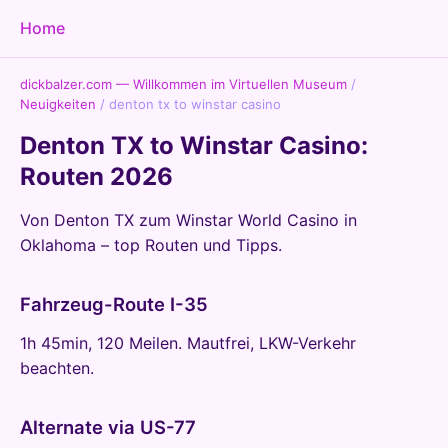
Home
dickbalzer.com — Willkommen im Virtuellen Museum
/
Neuigkeiten
/
denton tx to winstar casino
Denton TX to Winstar Casino:
Routen 2026
Von Denton TX zum Winstar World Casino in
Oklahoma – top Routen und Tipps.
Fahrzeug-Route I-35
1h 45min, 120 Meilen. Mautfrei, LKW-Verkehr
beachten.
Alternate via US-77