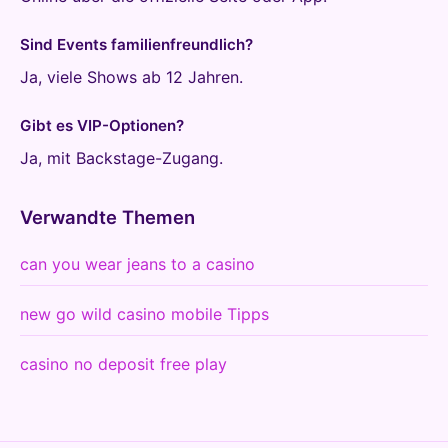
Sind Events familienfreundlich?
Ja, viele Shows ab 12 Jahren.
Gibt es VIP-Optionen?
Ja, mit Backstage-Zugang.
Verwandte Themen
can you wear jeans to a casino
new go wild casino mobile Tipps
casino no deposit free play