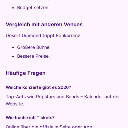
Budget setzen.
Vergleich mit anderen Venues
Desert Diamond toppt Konkurrenz.
Größere Bühne.
Bessere Preise.
Häufige Fragen
Welche Konzerte gibt es 2026?
Top-Acts wie Popstars und Bands – Kalender auf der
Website.
Wie buche ich Tickets?
Online über die offizielle Seite oder App.