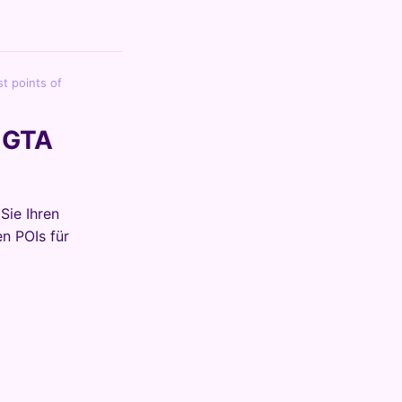
t points of
t GTA
Sie Ihren
en POIs für