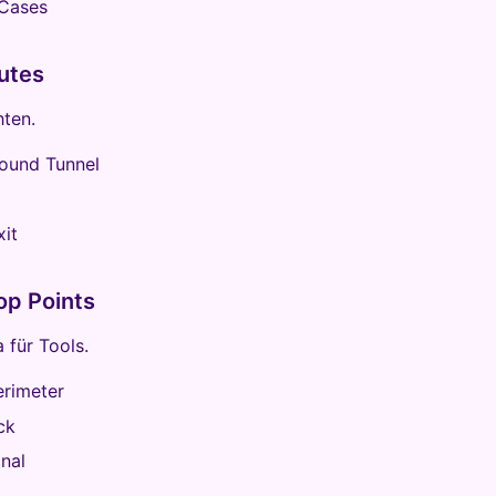
 Cases
utes
hten.
ound Tunnel
xit
op Points
 für Tools.
erimeter
ck
nal