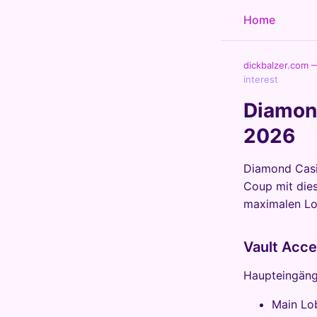
Home
dickbalzer.com 
interest
Diamond
2026
Diamond Casin
Coup mit dies
maximalen Lo
Vault Acce
Haupteingäng
Main Lo