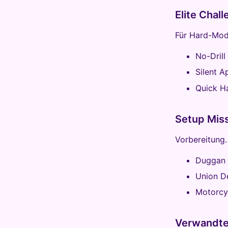
Elite Chal
Für Hard-Mod
No-Drill
Silent 
Quick H
Setup Mis
Vorbereitung.
Duggan 
Union D
Motorcy
Verwandt