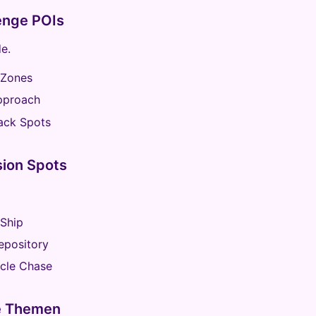
lenge POIs
e.
 Zones
Approach
ack Spots
sion Spots
Ship
epository
cle Chase
e Themen