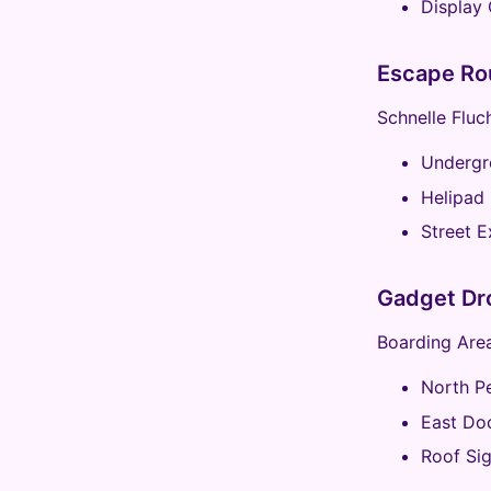
Display
Escape Ro
Schnelle Fluc
Undergr
Helipad
Street E
Gadget Dr
Boarding Area
North P
East Do
Roof Sig