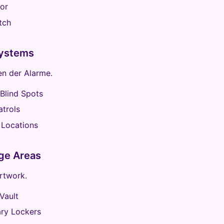
or
tch
Systems
en der Alarme.
Blind Spots
trols
 Locations
ge Areas
rtwork.
Vault
ry Lockers