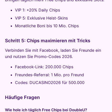
VIP 1: +20% Daily Chips
VIP 5: Exklusive Heist-Skins
Monatliche Boni bis 10 Mio. Chips
Schritt 5: Chips maximieren mit Tricks
Verbinden Sie mit Facebook, laden Sie Freunde ein
und nutzen Sie Promo-Codes 2026.
Facebook-Link: 200.000 Chips
Freundes-Referral: 1 Mio. pro Freund
Codes: DUCASINO2026 für 500.000
Häufige Fragen
Wie hole ich täglich Free Chips bei DoubleU?