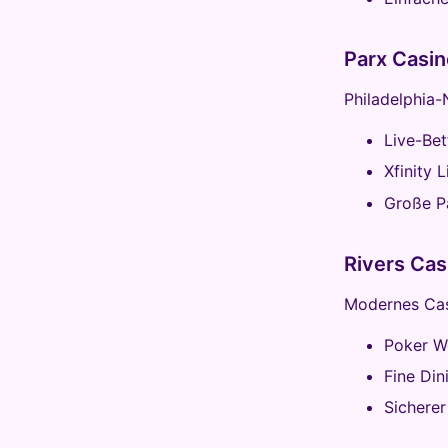
Parx Casin
Philadelphia-
Live-Bet
Xfinity 
Große P
Rivers Cas
Modernes Cas
Poker Wo
Fine Din
Sicherer