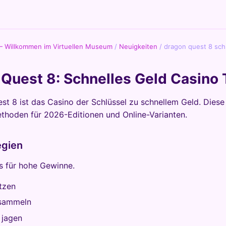
— Willkommen im Virtuellen Museum
/
Neuigkeiten
/
dragon quest 8 sch
Quest 8: Schnelles Geld Casino 
st 8 ist das Casino der Schlüssel zu schnellem Geld. Diese 
thoden für 2026-Editionen und Online-Varianten.
egien
s für hohe Gewinne.
tzen
sammeln
 jagen