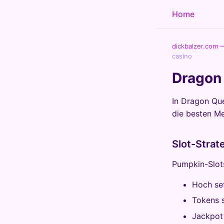
Home
dickbalzer.com 
casino
Dragon 
In Dragon Que
die besten Me
Slot-Strat
Pumpkin-Slot
Hoch se
Tokens 
Jackpot