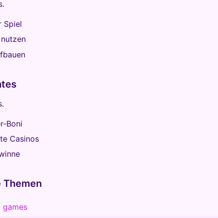
s.
 Spiel
 nutzen
fbauen
tes
.
r-Boni
te Casinos
winne
e Themen
o games