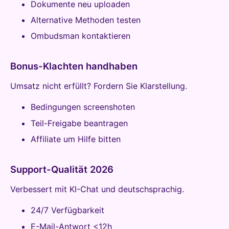
Dokumente neu uploaden
Alternative Methoden testen
Ombudsman kontaktieren
Bonus-Klachten handhaben
Umsatz nicht erfüllt? Fordern Sie Klarstellung.
Bedingungen screenshoten
Teil-Freigabe beantragen
Affiliate um Hilfe bitten
Support-Qualität 2026
Verbessert mit KI-Chat und deutschsprachig.
24/7 Verfügbarkeit
E-Mail-Antwort <12h