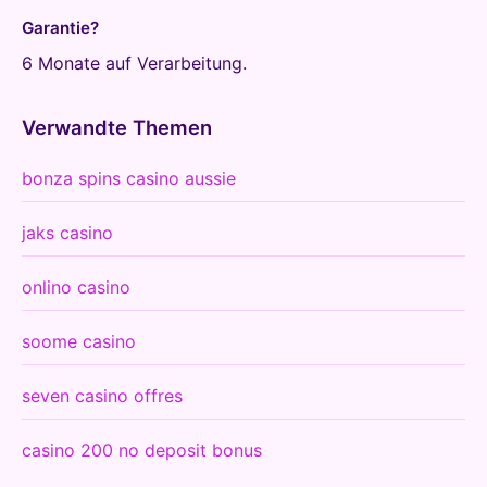
Garantie?
6 Monate auf Verarbeitung.
Verwandte Themen
bonza spins casino aussie
jaks casino
onlino casino
soome casino
seven casino offres
casino 200 no deposit bonus