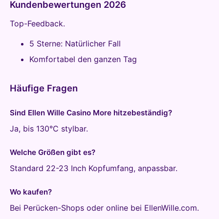
Kundenbewertungen 2026
Top-Feedback.
5 Sterne: Natürlicher Fall
Komfortabel den ganzen Tag
Häufige Fragen
Sind Ellen Wille Casino More hitzebeständig?
Ja, bis 130°C stylbar.
Welche Größen gibt es?
Standard 22-23 Inch Kopfumfang, anpassbar.
Wo kaufen?
Bei Perücken-Shops oder online bei EllenWille.com.