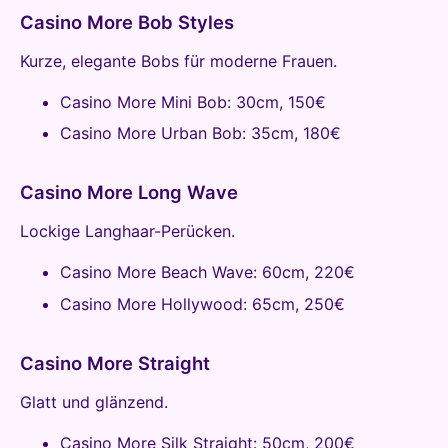
Casino More Bob Styles
Kurze, elegante Bobs für moderne Frauen.
Casino More Mini Bob: 30cm, 150€
Casino More Urban Bob: 35cm, 180€
Casino More Long Wave
Lockige Langhaar-Perücken.
Casino More Beach Wave: 60cm, 220€
Casino More Hollywood: 65cm, 250€
Casino More Straight
Glatt und glänzend.
Casino More Silk Straight: 50cm, 200€