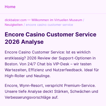
Home
dickbalzer.com — Willkommen im Virtuellen Museum
/
Neuigkeiten
/
encore casino customer service
Encore Casino Customer Service
2026 Analyse
Encore Casino Customer Service: Ist es wirklich
erstklassig? 2026 Review der Support-Optionen in
Boston. Von 24/7 Chat bis VIP-Desk – wir testen
Wartezeiten, Effizienz und Nutzerfeedback. Ideal für
High-Roller und Neulinge.
Encore, Wynn-Resort, verspricht Premium-Service.
Unsere tiefe Analyse deckt Stärken, Schwächen und
Verbesserungsvorschläge auf.