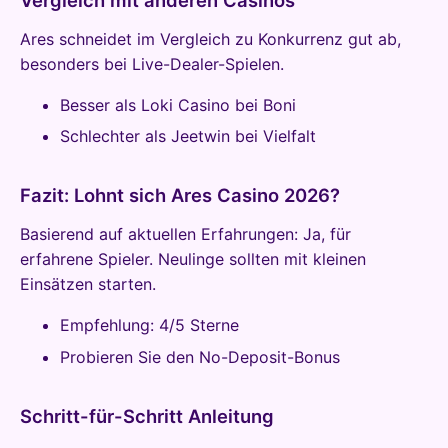
Ares schneidet im Vergleich zu Konkurrenz gut ab,
besonders bei Live-Dealer-Spielen.
Besser als Loki Casino bei Boni
Schlechter als Jeetwin bei Vielfalt
Fazit: Lohnt sich Ares Casino 2026?
Basierend auf aktuellen Erfahrungen: Ja, für
erfahrene Spieler. Neulinge sollten mit kleinen
Einsätzen starten.
Empfehlung: 4/5 Sterne
Probieren Sie den No-Deposit-Bonus
Schritt-für-Schritt Anleitung