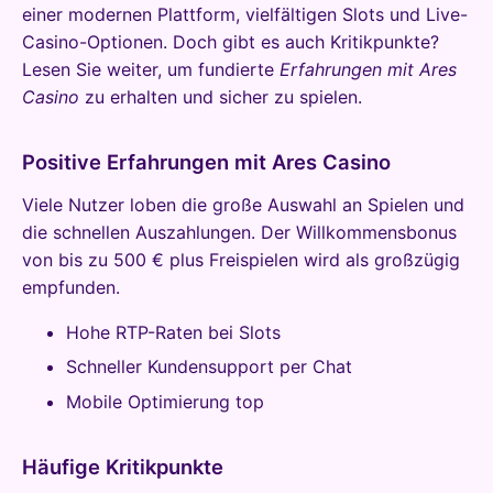
einer modernen Plattform, vielfältigen Slots und Live-
Casino-Optionen. Doch gibt es auch Kritikpunkte?
Lesen Sie weiter, um fundierte
Erfahrungen mit Ares
Casino
zu erhalten und sicher zu spielen.
Positive Erfahrungen mit Ares Casino
Viele Nutzer loben die große Auswahl an Spielen und
die schnellen Auszahlungen. Der Willkommensbonus
von bis zu 500 € plus Freispielen wird als großzügig
empfunden.
Hohe RTP-Raten bei Slots
Schneller Kundensupport per Chat
Mobile Optimierung top
Häufige Kritikpunkte