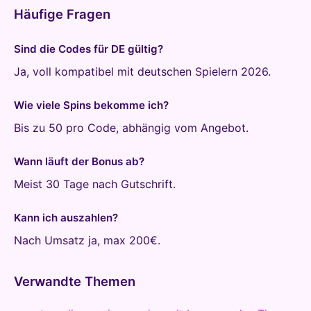
Häufige Fragen
Sind die Codes für DE gültig?
Ja, voll kompatibel mit deutschen Spielern 2026.
Wie viele Spins bekomme ich?
Bis zu 50 pro Code, abhängig vom Angebot.
Wann läuft der Bonus ab?
Meist 30 Tage nach Gutschrift.
Kann ich auszahlen?
Nach Umsatz ja, max 200€.
Verwandte Themen