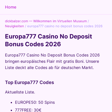
Home
dickbalzer.com — Willkommen im Virtuellen Museum
/
Neuigkeiten
/
europa777 casino no deposit bonus codes 2026
Europa777 Casino No Deposit
Bonus Codes 2026
Europa777 Casino No Deposit Bonus Codes 2026
bringen europäisches Flair mit gratis Boni. Unsere
Liste deckt alle Codes ab für deutschen Markt.
Top Europa777 Codes
Aktuellste Liste.
EUROPE50: 50 Spins
777FREE: 30€