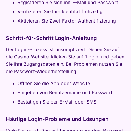
Registrieren Sie sich mit E-Mail und Passwort
Verifizieren Sie Ihre Identität frühzeitig
Aktivieren Sie Zwei-Faktor-Authentifizierung
Schritt-für-Schritt Login-Anleitung
Der Login-Prozess ist unkompliziert. Gehen Sie auf
die Casino-Website, klicken Sie auf 'Login' und geben
Sie Ihre Zugangsdaten ein. Bei Problemen nutzen Sie
die Passwort-Wiederherstellung.
Öffnen Sie die App oder Website
Eingeben von Benutzername und Passwort
Bestätigen Sie per E-Mail oder SMS
Häufige Login-Probleme und Lösungen
Viele Nutzer stoßen auf temporäre Hürden. Passwort