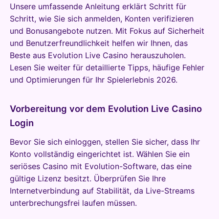
Unsere umfassende Anleitung erklärt Schritt für
Schritt, wie Sie sich anmelden, Konten verifizieren
und Bonusangebote nutzen. Mit Fokus auf Sicherheit
und Benutzerfreundlichkeit helfen wir Ihnen, das
Beste aus Evolution Live Casino herauszuholen.
Lesen Sie weiter für detaillierte Tipps, häufige Fehler
und Optimierungen für Ihr Spielerlebnis 2026.
Vorbereitung vor dem Evolution Live Casino
Login
Bevor Sie sich einloggen, stellen Sie sicher, dass Ihr
Konto vollständig eingerichtet ist. Wählen Sie ein
seriöses Casino mit Evolution-Software, das eine
gültige Lizenz besitzt. Überprüfen Sie Ihre
Internetverbindung auf Stabilität, da Live-Streams
unterbrechungsfrei laufen müssen.