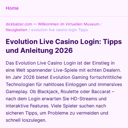
Home
dickbalzer.com — Willkommen im Virtuellen Museum
/
Neuigkeiten
/
evolution live casino login Tipps
Evolution Live Casino Login: Tipps
und Anleitung 2026
Das Evolution Live Casino Login ist der Einstieg in
eine Welt spannender Live-Spiele mit echten Dealern.
Im Jahr 2026 bietet Evolution Gaming fortschrittliche
Technologien für nahtloses Einloggen und immersives
Gameplay. Ob Blackjack, Roulette oder Baccarat –
nach dem Login erwarten Sie HD-Streams und
interaktive Features. Viele Spieler suchen nach
sicheren Tipps, um Probleme zu vermeiden und
schnell loszulegen.