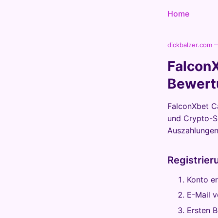
Home
dickbalzer.com 
FalconX
Bewert
FalconXbet Ca
und Crypto-Su
Auszahlungen.
Registrier
Konto er
E-Mail v
Ersten B