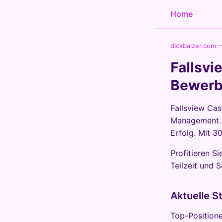
Home
dickbalzer.com 
Fallsvi
Bewer
Fallsview Cas
Management. D
Erfolg. Mit 3
Profitieren S
Teilzeit und 
Aktuelle S
Top-Positione