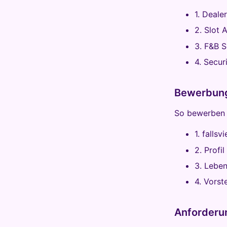
1. Deale
2. Slot 
3. F&B S
4. Secur
Bewerbungs
So bewerben S
1. falls
2. Profil
3. Leben
4. Vorst
Anforderun