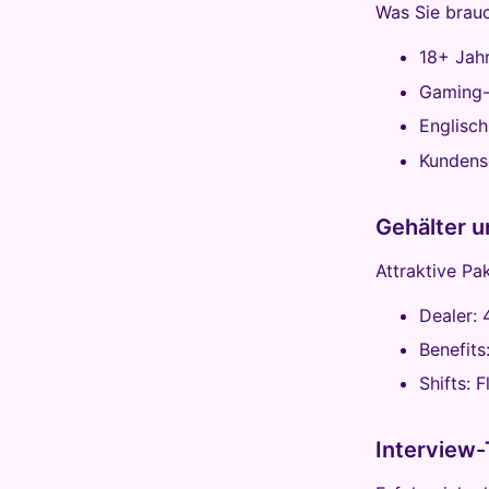
Was Sie brau
18+ Jah
Gaming-
Englisch
Kundens
Gehälter u
Attraktive Pa
Dealer:
Benefits
Shifts: 
Interview-