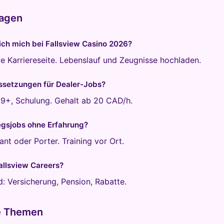
ragen
ch mich bei Fallsview Casino 2026?
ie Karriereseite. Lebenslauf und Zeugnisse hochladen.
ssetzungen für Dealer-Jobs?
19+, Schulung. Gehalt ab 20 CAD/h.
iegsjobs ohne Erfahrung?
ant oder Porter. Training vor Ort.
Fallsview Careers?
: Versicherung, Pension, Rabatte.
e Themen