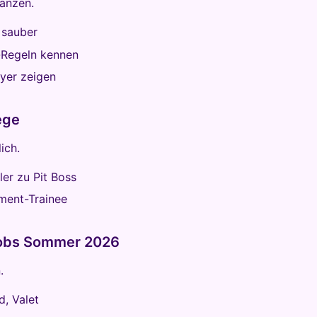
länzen.
 sauber
Regeln kennen
yer zeigen
ege
ich.
er zu Pit Boss
ent-Trainee
Jobs Sommer 2026
.
d, Valet