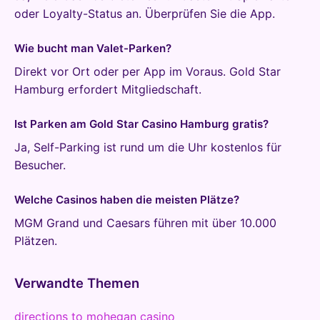
oder Loyalty-Status an. Überprüfen Sie die App.
Wie bucht man Valet-Parken?
Direkt vor Ort oder per App im Voraus. Gold Star
Hamburg erfordert Mitgliedschaft.
Ist Parken am Gold Star Casino Hamburg gratis?
Ja, Self-Parking ist rund um die Uhr kostenlos für
Besucher.
Welche Casinos haben die meisten Plätze?
MGM Grand und Caesars führen mit über 10.000
Plätzen.
Verwandte Themen
directions to mohegan casino