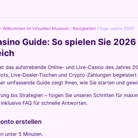
— Willkommen im Virtuellen Museum
/
Neuigkeiten
/
fugo casino 2026
sino Guide: So spielen Sie 2026
eich
st das aufstrebende Online- und Live-Casino des Jahres 20
lots, Live-Dealer-Tischen und Crypto-Zahlungen begeistert 
ser umfassende Guide zeigt Ihnen, wie Sie starten und gewi
rung bis Strategien – folgen Sie unseren Schritten für max
Inklusive FAQ für schnelle Antworten.
Konto erstellen
in unter 5 Minuten.