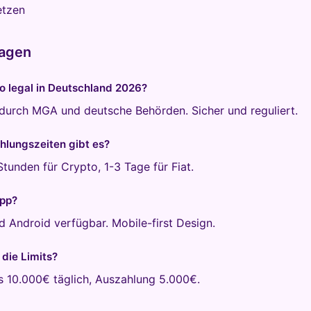
etzen
ragen
no legal in Deutschland 2026?
t durch MGA und deutsche Behörden. Sicher und reguliert.
lungszeiten gibt es?
Stunden für Crypto, 1-3 Tage für Fiat.
App?
nd Android verfügbar. Mobile-first Design.
 die Limits?
s 10.000€ täglich, Auszahlung 5.000€.