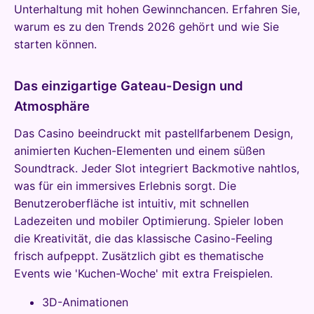
Unterhaltung mit hohen Gewinnchancen. Erfahren Sie,
warum es zu den Trends 2026 gehört und wie Sie
starten können.
Das einzigartige Gateau-Design und
Atmosphäre
Das Casino beeindruckt mit pastellfarbenem Design,
animierten Kuchen-Elementen und einem süßen
Soundtrack. Jeder Slot integriert Backmotive nahtlos,
was für ein immersives Erlebnis sorgt. Die
Benutzeroberfläche ist intuitiv, mit schnellen
Ladezeiten und mobiler Optimierung. Spieler loben
die Kreativität, die das klassische Casino-Feeling
frisch aufpeppt. Zusätzlich gibt es thematische
Events wie 'Kuchen-Woche' mit extra Freispielen.
3D-Animationen