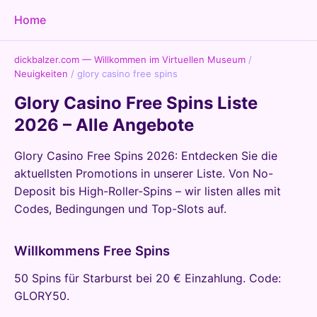
Home
dickbalzer.com — Willkommen im Virtuellen Museum
/
Neuigkeiten
/
glory casino free spins
Glory Casino Free Spins Liste
2026 – Alle Angebote
Glory Casino Free Spins 2026: Entdecken Sie die
aktuellsten Promotions in unserer Liste. Von No-
Deposit bis High-Roller-Spins – wir listen alles mit
Codes, Bedingungen und Top-Slots auf.
Willkommens Free Spins
50 Spins für Starburst bei 20 € Einzahlung. Code:
GLORY50.