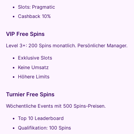
Slots: Pragmatic
Cashback 10%
VIP Free Spins
Level 3+: 200 Spins monatlich. Persönlicher Manager.
Exklusive Slots
Keine Umsatz
Höhere Limits
Turnier Free Spins
Wöchentliche Events mit 500 Spins-Preisen.
Top 10 Leaderboard
Qualifikation: 100 Spins