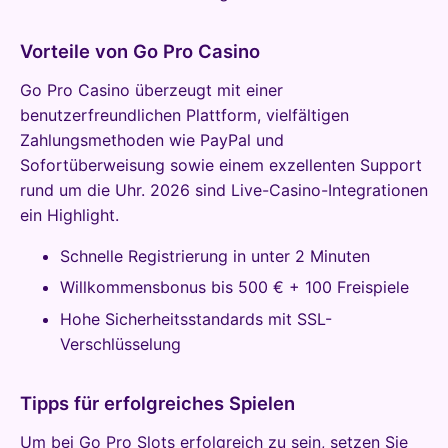
Vorteile von Go Pro Casino
Go Pro Casino überzeugt mit einer
benutzerfreundlichen Plattform, vielfältigen
Zahlungsmethoden wie PayPal und
Sofortüberweisung sowie einem exzellenten Support
rund um die Uhr. 2026 sind Live-Casino-Integrationen
ein Highlight.
Schnelle Registrierung in unter 2 Minuten
Willkommensbonus bis 500 € + 100 Freispiele
Hohe Sicherheitsstandards mit SSL-
Verschlüsselung
Tipps für erfolgreiches Spielen
Um bei Go Pro Slots erfolgreich zu sein, setzen Sie