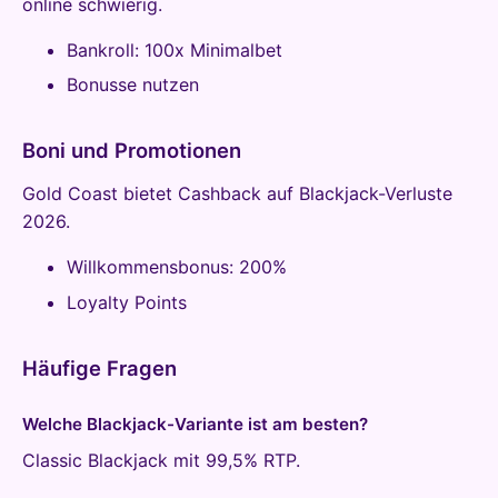
online schwierig.
Bankroll: 100x Minimalbet
Bonusse nutzen
Boni und Promotionen
Gold Coast bietet Cashback auf Blackjack-Verluste
2026.
Willkommensbonus: 200%
Loyalty Points
Häufige Fragen
Welche Blackjack-Variante ist am besten?
Classic Blackjack mit 99,5% RTP.