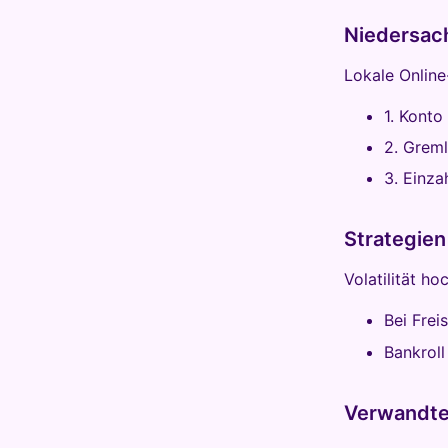
Niedersac
Lokale Online
1. Konto
2. Greml
3. Einza
Strategien
Volatilität ho
Bei Frei
Bankrol
Verwandt