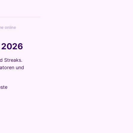
me online
t 2026
d Streaks.
katoren und
este