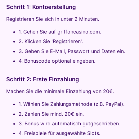
Schritt 1: Kontoerstellung
Registrieren Sie sich in unter 2 Minuten.
1. Gehen Sie auf griffoncasino.com.
2. Klicken Sie 'Registrieren'.
3. Geben Sie E-Mail, Passwort und Daten ein.
4. Bonuscode optional eingeben.
Schritt 2: Erste Einzahlung
Machen Sie die minimale Einzahlung von 20€.
1. Wählen Sie Zahlungsmethode (z.B. PayPal).
2. Zahlen Sie mind. 20€ ein.
3. Bonus wird automatisch gutgeschrieben.
4. Freispiele für ausgewählte Slots.