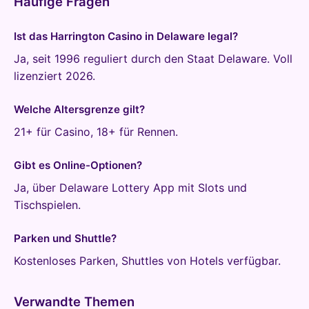
Häufige Fragen
Ist das Harrington Casino in Delaware legal?
Ja, seit 1996 reguliert durch den Staat Delaware. Voll
lizenziert 2026.
Welche Altersgrenze gilt?
21+ für Casino, 18+ für Rennen.
Gibt es Online-Optionen?
Ja, über Delaware Lottery App mit Slots und
Tischspielen.
Parken und Shuttle?
Kostenloses Parken, Shuttles von Hotels verfügbar.
Verwandte Themen