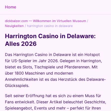
Home
dickbalzer.com — Willkommen im Virtuellen Museum
/
Neuigkeiten
/
harrington casino in delaware
Harrington Casino in Delaware:
Alles 2026
Das Harrington Casino in Delaware ist ein Hotspot
für US-Spieler im Jahr 2026. Gelegen in Harrington,
bietet es Slots, Tischspiele und Pferderennen. Mit
über 1800 Maschinen und modernen
Annehmlichkeiten ist es das Herzstück des Delaware-
Glücksspiels.
Seit seiner Eröffnung hat es sich zu einem Muss für
Fans entwickelt. Dieser Artikel beleuchtet Geschichte,
Spieleangebot, Events und mehr – perfekt für Ihren