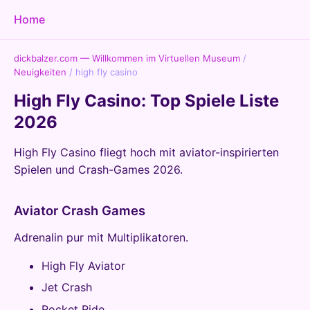
Home
dickbalzer.com — Willkommen im Virtuellen Museum
/
Neuigkeiten
/
high fly casino
High Fly Casino: Top Spiele Liste
2026
High Fly Casino fliegt hoch mit aviator-inspirierten
Spielen und Crash-Games 2026.
Aviator Crash Games
Adrenalin pur mit Multiplikatoren.
High Fly Aviator
Jet Crash
Rocket Ride