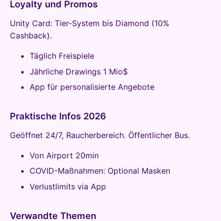
Loyalty und Promos
Unity Card: Tier-System bis Diamond (10%
Cashback).
Täglich Freispiele
Jährliche Drawings 1 Mio$
App für personalisierte Angebote
Praktische Infos 2026
Geöffnet 24/7, Raucherbereich. Öffentlicher Bus.
Von Airport 20min
COVID-Maßnahmen: Optional Masken
Verlustlimits via App
Verwandte Themen