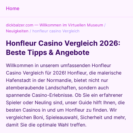
Home
dickbalzer.com — Willkommen im Virtuellen Museum
/
Neuigkeiten
/
honfleur casino Vergleich
Honfleur Casino Vergleich 2026:
Beste Tipps & Angebote
Willkommen in unserem umfassenden Honfleur
Casino Vergleich für 2026! Honfleur, die malerische
Hafenstadt in der Normandie, bietet nicht nur
atemberaubende Landschaften, sondern auch
spannende Casino-Erlebnisse. Ob Sie ein erfahrener
Spieler oder Neuling sind, unser Guide hilft Ihnen, die
besten Casinos in und um Honfleur zu finden. Wir
vergleichen Boni, Spieleauswahl, Sicherheit und mehr,
damit Sie die optimale Wahl treffen.