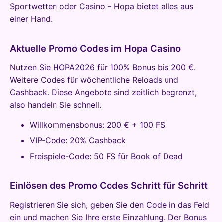
Sportwetten oder Casino – Hopa bietet alles aus
einer Hand.
Aktuelle Promo Codes im Hopa Casino
Nutzen Sie HOPA2026 für 100% Bonus bis 200 €.
Weitere Codes für wöchentliche Reloads und
Cashback. Diese Angebote sind zeitlich begrenzt,
also handeln Sie schnell.
Willkommensbonus: 200 € + 100 FS
VIP-Code: 20% Cashback
Freispiele-Code: 50 FS für Book of Dead
Einlösen des Promo Codes Schritt für Schritt
Registrieren Sie sich, geben Sie den Code in das Feld
ein und machen Sie Ihre erste Einzahlung. Der Bonus