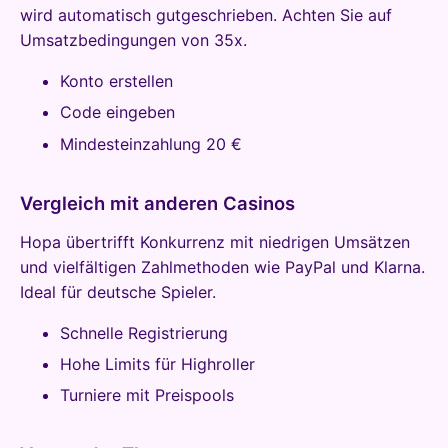
wird automatisch gutgeschrieben. Achten Sie auf
Umsatzbedingungen von 35x.
Konto erstellen
Code eingeben
Mindesteinzahlung 20 €
Vergleich mit anderen Casinos
Hopa übertrifft Konkurrenz mit niedrigen Umsätzen
und vielfältigen Zahlmethoden wie PayPal und Klarna.
Ideal für deutsche Spieler.
Schnelle Registrierung
Hohe Limits für Highroller
Turniere mit Preispools