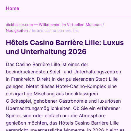
Home
dickbalzer.com — Willkommen im Virtuellen Museum
/
Neuigkeiten
/
hoteis casino barriere lille
Hôtels Casino Barrière Lille: Luxus
und Unterhaltung 2026
Das Casino Barrière Lille ist eines der
beeindruckendsten Spiel- und Unterhaltungszentren
in Frankreich. Direkt in der pulsierenden Stadt Lille
gelegen, bietet dieses Hotel-Casino-Komplex eine
einzigartige Mischung aus hochklassigem
Glücksspiel, gehobener Gastronomie und luxuriösen
Übernachtungsmöglichkeiten. Ob Sie ein erfahrener
Spieler sind oder einfach nur die Atmosphäre
genießen möchten, das Hôtels Casino Barrière Lille
verspricht unvergessliche Momente. In 2026 bleibt es