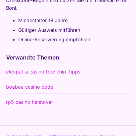
Dresscode-Regeln und nutzen Sie die Treuekarte für
Boni.
Mindestalter 18 Jahre
Gültiger Ausweis mitführen
Online-Reservierung empfohlen
Verwandte Themen
cleopatra casino free chip Tipps
boaboa casino code
rp5 casino hannover