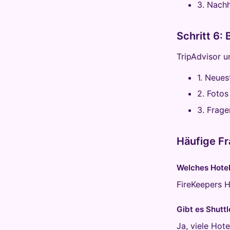
3. Nachh
Schritt 6:
TripAdvisor u
1. Neues
2. Foto
3. Frage
Häufige F
Welches Hotel
FireKeepers H
Gibt es Shutt
Ja, viele Hote