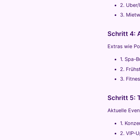
2. Uber/
3. Miet
Schritt 4:
Extras wie Po
1. Spa-
2. Frühs
3. Fitne
Schritt 5:
Aktuelle Even
1. Konze
2. VIP-