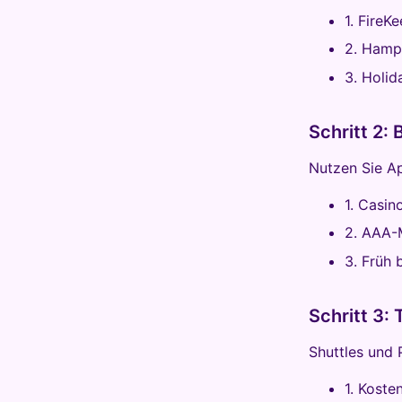
1. FireK
2. Hampt
3. Holid
Schritt 2:
Nutzen Sie Ap
1. Casi
2. AAA-M
3. Früh 
Schritt 3:
Shuttles und 
1. Koste