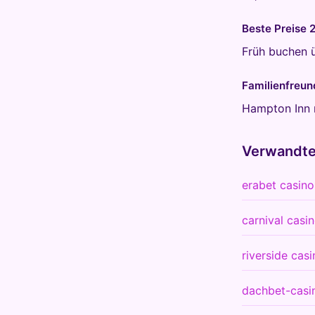
Beste Preise 
Früh buchen 
Familienfreun
Hampton Inn m
Verwandt
erabet casino
carnival casi
riverside cas
dachbet-casi