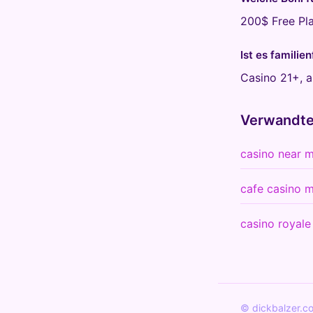
200$ Free Pl
Ist es familie
Casino 21+, a
Verwandt
casino near m
cafe casino m
casino royale
© dickbalzer.c