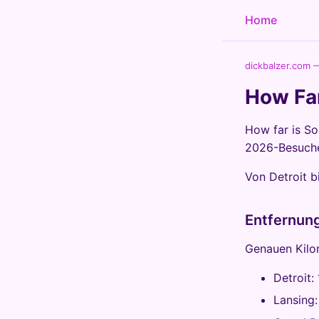
Home
dickbalzer.com 
How Far
How far is So
2026-Besuche
Von Detroit b
Entfernun
Genauen Kilom
Detroit:
Lansing: