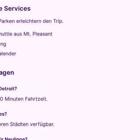
e Services
Parken erleichtern den Trip.
huttle aus Mt. Pleasant
ing
alender
ragen
Detroit?
0 Minuten Fahrtzeit.
es?
ren Städten verfügbar.
ür Neulinge?